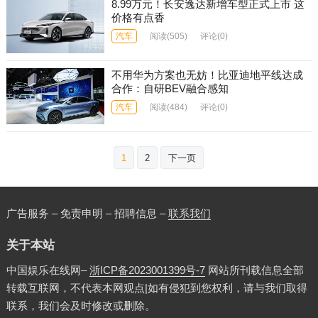
8.99万元！长安逸达新增车型正式上市 这
价格有点香
汽车
阅读
(505)
评论(0)
不用华为方案也无妨！比亚迪地平线达成
合作：自研BEV融合感知
汽车
阅读
(484)
评论(0)
文
1
2
下一页
章
分
页
广告服务 – 免责申明 – 招聘信息 –
联系我们
关于本站
中国娱乐在线网–
浙ICP备2023001399号-7
网站所刊载信息全部
转载互联网，不代表本网观点|如有侵犯到您权利，请与我们取得
联系，我们会及时修改或删除。