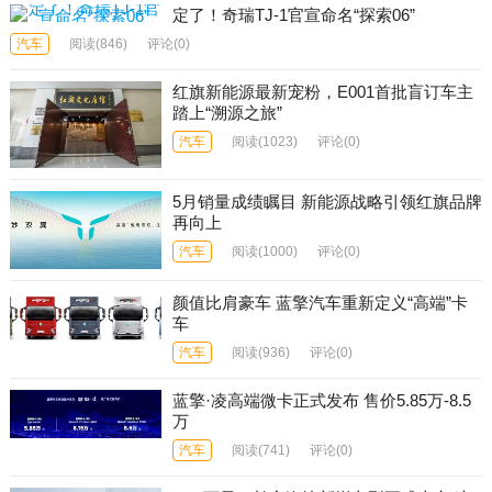
定了！奇瑞TJ-1官宣命名“探索06”
汽车
阅读
(846)
评论(0)
红旗新能源最新宠粉，E001首批盲订车主
踏上“溯源之旅”
汽车
阅读
(1023)
评论(0)
5月销量成绩瞩目 新能源战略引领红旗品牌
再向上
汽车
阅读
(1000)
评论(0)
颜值比肩豪车 蓝擎汽车重新定义“高端”卡
车
汽车
阅读
(936)
评论(0)
蓝擎·凌高端微卡正式发布 售价5.85万-8.5
万
汽车
阅读
(741)
评论(0)