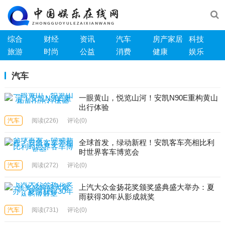
综合
财经
资讯
汽车
房产家居
科技
旅游
时尚
公益
消费
健康
娱乐
汽车
一眼黄山，悦览山河！安凯N90E重构黄山
出行体验
汽车
阅读
(226)
评论(0)
全球首发，绿动新程！安凯客车亮相比利
时世界客车博览会
汽车
阅读
(272)
评论(0)
上汽大众金扬花奖颁奖盛典盛大举办：夏
雨获得30年从影成就奖
汽车
阅读
(731)
评论(0)