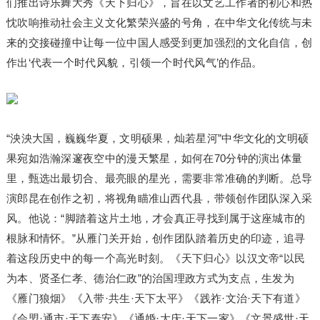
们推出诗乐舞大秀《天下归心》，旨在以文艺工作者的初心和热
忱吹响推动
社会主义
文化繁荣兴盛的号角，在中华文化传统与未
来的交接碰撞中让每一位中国人感受到更加强烈的文化自信，创
作出‘代表一个时代风貌，引领一个时代风气’的作品。
“泱泱大国，巍巍华夏，文明硕果，灿若星河”中华文化的文明硕
果宛如浩瀚深邃夜空中的漫天繁星，如何在70分钟的演出体量
里，甄选出最切合、最亮眼的星光，需要非常准确的判断。总导
演郎昆在创作之初，将视角瞄准山西代县，带领创作团队深入采
风。他说：“脚踏着这片土地，才会真正寻找到属于这座城市的
根脉和情怀。”从雁门关开始，创作团队踏着历史的印迹，追寻
着这段历史中的每一个高光时刻。《天下归心》以汉文帝“以民
为本、贤圣仁孝、德治仁政”的治国理政方式为支点，生发为
《雁门狼烟》《入带·共生·天下太平》《践祚·文治·天下有道》
《会盟·通市·天下泰安》《通婚·大庆·天下一家》《文景盛世·天