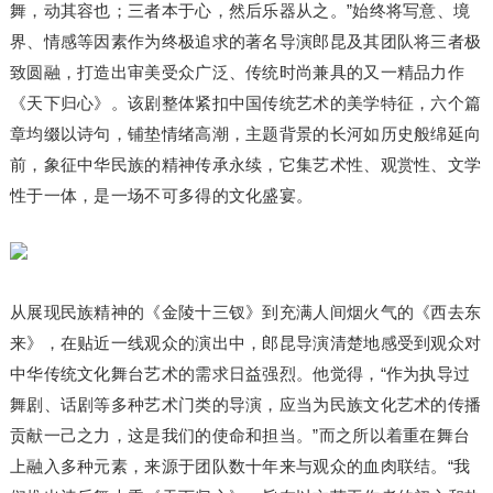
舞，动其容也；三者本于心，然后乐器从之。”始终将写意、境
界、情感等因素作为终极追求的著名导演郎昆及其团队将三者极
致圆融，打造出审美受众广泛、传统时尚兼具的又一精品力作
《天下归心》。该剧整体紧扣中国传统艺术的美学特征，六个篇
章均缀以诗句，铺垫情绪高潮，主题背景的长河如历史般绵延向
前，象征中华民族的精神传承永续，它集艺术性、观赏性、文学
性于一体，是一场不可多得的文化盛宴。
从展现民族精神的《金陵十三钗》到充满人间烟火气的《西去东
来》，在贴近一线观众的演出中，郎昆导演清楚地感受到观众对
中华传统文化舞台艺术的需求日益强烈。他觉得，“作为执导过
舞剧、话剧等多种艺术门类的导演，应当为民族文化艺术的传播
贡献一己之力，这是我们的使命和担当。”而之所以着重在舞台
上融入多种元素，来源于团队数十年来与观众的血肉联结。“我