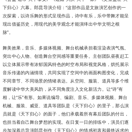
下归心》六幕。郎昆导演介绍：“这部作品是文旅演艺创作的一
次探索，以诗乐舞的形式呈现作品，诗中有乐，乐中带舞才能呈
现出借鉴历史，用现代的美学观念才能演绎出中华文明之根
脉”。
舞美效果，音乐、多媒体视频、舞台机械承担着渲染表演气氛、
突出中心人物、创造舞台空间感等重要任务。主创团队昼夜赶工
以立体展示带有浓郁国风特色的时空布局和视觉风格，烘托展示
音乐传递的内涵情境，共同实现了空间中的画面构图变化，完成
不同章节、不同场景的情绪表达。从空间、服装、道具等多个维
度解读中华大美风韵，从不同角度注入文化新活力。让“诗”有
相，让“乐”有形。如果说编导、编剧、音乐、多媒体视频、舞台
机械、服装、威亚、道具等团队是《天下归心》的里子，那么演
员就是《天下归心》的面子，他们承载着所有幕后团队的付出，
也担当着自己舞台梦想的实现。在日复一日的排练中，演员们逐
步加深着总导演郎昆创作《天下归心》的情感初衷和最终诉求的