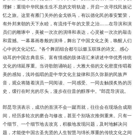
理解：重现中华民族生生不息的文明轨迹，开启一次寻找民族记
忆之旅。这里有雁门关外的金戈铁马，有以德化民的泰安繁荣，
有外邦来朝的天下永睦，有流传千年的文景之治……在导演和演
员们的雕琢中，美被一次次的演绎和表达，心灵被一次次的敲击
和震撼。一幕幕画卷般的演绎，舞出了中国文化之美，唤醒人们
心中的文化记忆。“各个舞蹈组合都引以缀玉联珠的诗文、感心
动耳的中国古典音乐、富有情感的肢体语汇来讲述中华优秀传统
文化的绵延厚重。当诗歌朗诵响起，大雅大俗的文化密度传唱着
美的感知，浅吟低唱的是中华文化主旋律和历久弥新的民族声
音，观众将随着演员一同阅读、一同感受、一同去触摸炙热的历
史，缓行在时光的尽头，漫步在往昔的醇厚中。”郎昆导演说。
郎昆导演表示，成功的首演不会一蹴而就，往往会在现场合成期
间，经历多轮次的磨合与修改，甚至个别场次推倒重来。只有一
个细节、一个细节地去攻克，积极地发现问题，及时地解决问
题，才能使中国古圣先贤的人生智慧与绵长厚重的传统文化之间