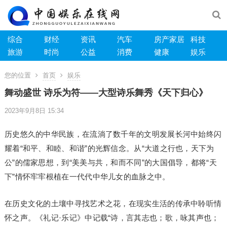
综合
财经
资讯
汽车
房产家居
科技
旅游
时尚
公益
消费
健康
娱乐
您的位置
首页
娱乐
舞动盛世 诗乐为符——大型诗乐舞秀《天下归心》
2023年9月8日 15:34
历史悠久的中华民族，在流淌了数千年的文明发展长河中始终闪
耀着“和平、和睦、和谐”的光辉信念。从“大道之行也，天下为
公”的儒家思想，到“美美与共，和而不同”的大国倡导，都将“天
下”情怀牢牢根植在一代代中华儿女的血脉之中。
在历史文化的土壤中寻找艺术之花，在现实生活的传承中聆听情
怀之声。《礼记·乐记》中记载“诗，言其志也；歌，咏其声也；