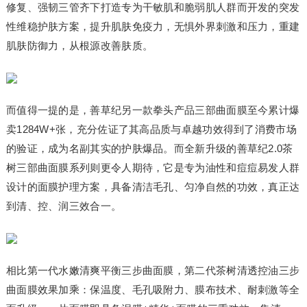
修复、强韧三管齐下打造专为干敏肌和脆弱肌人群而开发的突发
性维稳护肤方案，提升肌肤免疫力，无惧外界刺激和压力，重建
肌肤防御力，从根源改善肤质。
而值得一提的是，善草纪另一款拳头产品三部曲面膜至今累计爆
卖1284W+张，充分佐证了其高品质与卓越功效得到了消费市场
的验证，成为名副其实的护肤爆品。而全新升级的善草纪2.0茶
树三部曲面膜系列则更令人期待，它是专为油性和痘痘易发人群
设计的面膜护理方案，具备清洁毛孔、匀净自然的功效，真正达
到清、控、润三效合一。
相比第一代水嫩清爽平衡三步曲面膜，第二代茶树清透控油三步
曲面膜效果加乘：保温度、毛孔吸附力、膜布技术、耐刺激等全