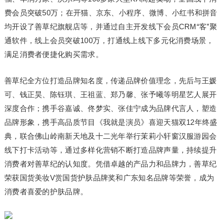
费会员突破50万；在开猫、京东、小程序、微博、小红书和拼音
均开设了善草纪旗舰店等，并通过自主开发线下会员CRM“客”聚
通软件，线上会员突破100万，打通线上线下多元化消费场景，
满足消费者便捷化购买需求。
善草纪全方位打造品牌知名度，传递品牌价值理念，先后与王媛
可、钱正昊、陈钰琪、王祖蓝、郑乃馨、张予曦等明星艺人展开
深度合作；携手谷嘉诚、佟梦实、张佳宁成为品牌代言人，塑造
品牌形象，携手高品质节目《我就是演员》喜迎天猫双12年终盛
典，联合佛山岭南新天地及十二光年举行茉莉小轩窗汉服游园会
线下打卡活动等，通过多样化营销不断打造品牌声量，持续提升
消费者对善草纪的认知度。凭借卓越的产品力和品牌力，善草纪
荣获国货美妆V赏国货护肤品牌奖和广东知名品牌等荣誉，成为
消费者喜爱的护肤品牌。