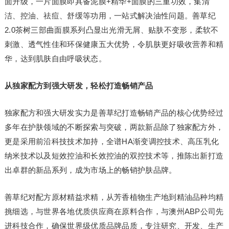
面升级，一片面膜即具备泥膜+精华+面膜的三重功效，集清
洁、控油、祛痘、舒缓等功用，一站式解决油性问题。善草纪
2.0茶树三部曲面膜系列凸显出光滑无屑、贴肤不变形，柔软不
刺激、透气性佳和环保健康五大优势，令肌肤更好吸收营养和精
华，达到肌肤自由呼吸状态。
从独家配方到强大研发，轻松打造畅销产品
独家配方和强大研发实力是善草纪打造畅销产品的核心优势经过
多年在护肤领域的不断探索与突破，两款新品除了独家配方外，
更是采用前沿科技技术加持，全谱HA渐变调控技术、高压乳化
纳米技术以及短效控油和长效控油的双控技术等，推陈出新打造
出卓群的新品系列，成为市场上的畅销护肤品牌。
善草纪对配方原材精益求精，从芳香植物生产地到精油品种均精
挑细选，与世界各地优质供应商在原料合作，与澳州ABP公司先
进科技合作，确保世界级优质品牌品质，专注研究、开发、生产