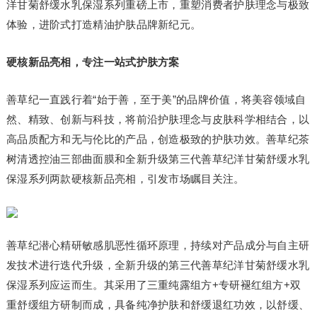
洋甘菊舒缓水乳保湿系列重磅上市，重塑消费者护肤理念与极致
体验，进阶式打造精油护肤品牌新纪元。
硬核新品亮相，专注一站式护肤方案
善草纪一直践行着“始于善，至于美”的品牌价值，将美容领域自
然、精致、创新与科技，将前沿护肤理念与皮肤科学相结合，以
高品质配方和无与伦比的产品，创造极致的护肤功效。善草纪茶
树清透控油三部曲面膜和全新升级第三代善草纪洋甘菊舒缓水乳
保湿系列两款硬核新品亮相，引发市场瞩目关注。
善草纪潜心精研敏感肌恶性循环原理，持续对产品成分与自主研
发技术进行迭代升级，全新升级的第三代善草纪洋甘菊舒缓水乳
保湿系列应运而生。其采用了三重纯露组方+专研褪红组方+双
重舒缓组方研制而成，具备纯净护肤和舒缓退红功效，以舒缓、