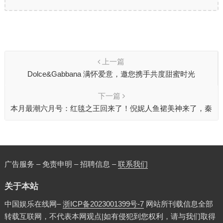
上一篇
Dolce&Gabbana 满怀爱意，邀您携手共度甜蜜时光
下一篇
本月最潮六月号：红毯之王回来了！倪妮人鱼裙美神来了，秦
岚深V性感炸裂
广告服务 – 免责申明 – 招聘信息 –
联系我们
关于本站
中国娱乐在线网–
浙ICP备2023001399号-7
网站所刊载信息全部
转载互联网，不代表本网观点|如有侵犯到您权利，请与我们取得