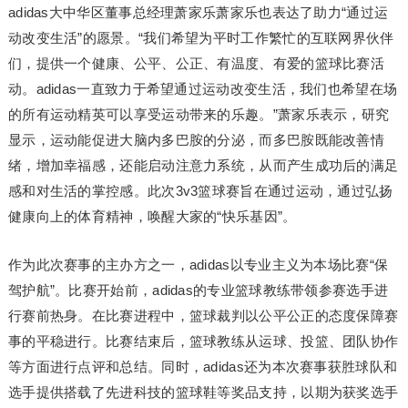
adidas大中华区董事总经理萧家乐萧家乐也表达了助力“通过运
动改变生活”的愿景。“我们希望为平时工作繁忙的互联网界伙伴
们，提供一个健康、公平、公正、有温度、有爱的篮球比赛活
动。adidas一直致力于希望通过运动改变生活，我们也希望在场
的所有运动精英可以享受运动带来的乐趣。”萧家乐表示，研究
显示，运动能促进大脑内多巴胺的分泌，而多巴胺既能改善情
绪，增加幸福感，还能启动注意力系统，从而产生成功后的满足
感和对生活的掌控感。此次3v3篮球赛旨在通过运动，通过弘扬
健康向上的体育精神，唤醒大家的“快乐基因”。
作为此次赛事的主办方之一，adidas以专业主义为本场比赛“保
驾护航”。比赛开始前，adidas的专业篮球教练带领参赛选手进
行赛前热身。在比赛进程中，篮球裁判以公平公正的态度保障赛
事的平稳进行。比赛结束后，篮球教练从运球、投篮、团队协作
等方面进行点评和总结。同时，adidas还为本次赛事获胜球队和
选手提供搭载了先进科技的篮球鞋等奖品支持，以期为获奖选手