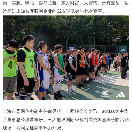
物、美腕、咪咕、喜马拉雅、东方财富、大智慧、永辉云创、达
达等沪上知名互联网企业的32支球队参与此次赛事。
上海市委网信办副主任俞昱骁、上网联会长姜迅、adidas大中华
区董事总经理萧家乐、三人篮球国际级裁判周赟等嘉宾莅临活动
现场，共同见证赛事热力开局。