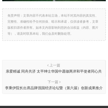
免责声明：文章内容不代表本站立场，本站不对其内容的真实性、
完整性、准确性给予任何担保、暗示和承诺，仅供读者参考，文章
版权归原作者所有。如本文内容影响到您的合法权益（内容、图片
等），请及时联系本站，我们会及时删除处理。
上一篇
亲爱精诚 同舟共济 太平绅士华国中愿做两岸和平使者同心共
圆中国梦
下一篇
李乘伊院长出席品牌强国经济论坛暨（第六届）创新成果推介
活动