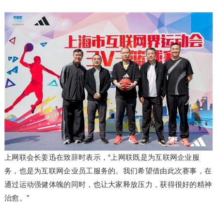
上网联会长姜迅在致辞时表示，“上网联既是为互联网企业服
务，也是为互联网企业员工服务的。我们希望借由此次赛事，在
通过运动强健体魄的同时，也让大家释放压力，获得很好的精神
治愈。”