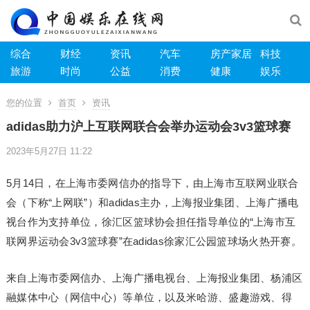
综合
财经
资讯
汽车
房产家居
科技
旅游
时尚
公益
消费
健康
娱乐
您的位置
首页
资讯
adidas助力沪上互联网联合会举办运动会3v3篮球赛
2023年5月27日 11:22
5月14日，在上海市委网信办的指导下，由上海市互联网业联合
会（下称“上网联”）和adidas主办，上海报业集团、上海广播电
视台作为支持单位，徐汇区篮球协会担任指导单位的“上海市互
联网界运动会3v3篮球赛”在adidas徐家汇公园篮球场火热开赛。
来自上海市委网信办、上海广播电视台、上海报业集团、杨浦区
融媒体中心（网信中心）等单位，以及米哈游、盛趣游戏、得