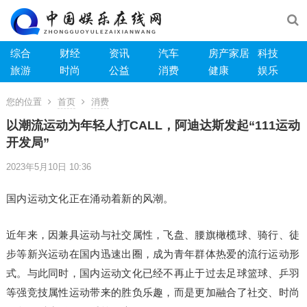
综合
财经
资讯
汽车
房产家居
科技
旅游
时尚
公益
消费
健康
娱乐
您的位置
首页
消费
以潮流运动为年轻人打CALL，阿迪达斯发起“111运动
开发局”
2023年5月10日 10:36
国内运动文化正在涌动着新的风潮。
近年来，因兼具运动与社交属性，飞盘、腰旗橄榄球、骑行、徒
步等新兴运动在国内迅速出圈，成为青年群体热爱的流行运动形
式。与此同时，国内运动文化已经不再止于过去足球篮球、乒羽
等强竞技属性运动带来的胜负乐趣，而是更加融合了社交、时尚