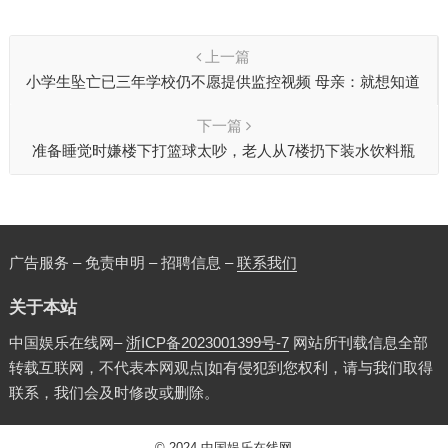
上一篇
小学生坠亡已三年学校仍不愿提供监控视频 母亲：就想知道
孩子的真正死因
下一篇
准备睡觉时嫌楼下打篮球太吵，老人从7楼扔下装水饮料瓶
广告服务 – 免责申明 – 招聘信息 –
联系我们
关于本站
中国娱乐在线网–
浙ICP备2023001399号-7
网站所刊载信息全部
转载互联网，不代表本网观点|如有侵犯到您权利，请与我们取得
联系，我们会及时修改或删除。
© 2024
中国娱乐在线网