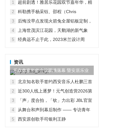
上演冬日公益奇遇
超前剧透！雅居乐花园双节嘉年华，精
1
彩抢先预鉴！
科勒携手杨采钰、邵程（Chris
2
Shao）：跨界共创生活方式的“大胆表
后悔没早点发现火箭兔全屋铝板定制，
3
达”
家瞬间高级了
上海世茂滨江花园，天鹅湖的新气象
4
经典远不止于此，2023米兰设计周
5
D&G杜嘉班纳演绎全新家居主题
资讯
乐垚鑫嘉年华会议圆满落幕 暨安居乐业
成功挂牌
北京知名歌手签约西安音乐人杜鹏三首
1
原创歌曲
近300人线上逐梦！元气创造营2026第
2
一季收官 全国前十封闭式线下决赛结果
「声」度合拍，「钦」力出彩 JBL官宣
3
揭晓
王楚钦出任耳机大中华区代言人
从舞台和声到幕后制作 —— 专访青年
4
音乐制作人陈亦明
西安原创歌手司银利王静
5