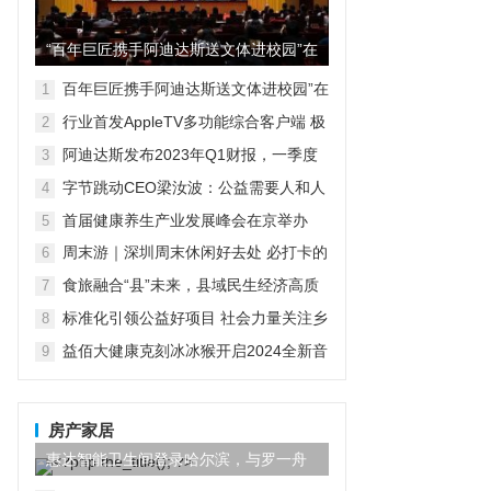
“百年巨匠携手阿迪达斯送文体进校园”在
京启动
百年巨匠携手阿迪达斯送文体进校园”在
1
京启动
行业首发AppleTV多功能综合客户端 极
2
空间私有云打造完美影音库
阿迪达斯发布2023年Q1财报，一季度
3
大中华区业绩好于预期
字节跳动CEO梁汝波：公益需要人和人
4
之间的善意
首届健康养生产业发展峰会在京举办
5
周末游｜深圳周末休闲好去处 必打卡的
6
绿色商城一领展中心城
食旅融合“县”未来，县域民生经济高质
7
量发展路径
标准化引领公益好项目 社会力量关注乡
8
村紧急救援与救护
益佰大健康克刻冰冰猴开启2024全新音
9
乐营销年
房产家居
惠达智能卫生间登录哈尔滨，与罗一舟