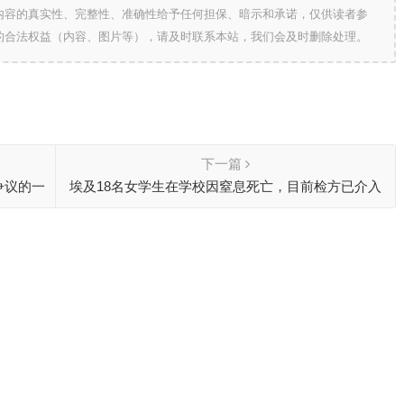
内容的真实性、完整性、准确性给予任何担保、暗示和承诺，仅供读者参
的合法权益（内容、图片等），请及时联系本站，我们会及时删除处理。
下一篇
争议的一
埃及18名女学生在学校因窒息死亡，目前检方已介入
调查中