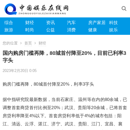
综合
财经
资讯
汽车
房产家居
科技
旅游
时尚
公益
消费
健康
娱乐
您的位置
首页
财经
国内购房门槛再降，80城首付降至20%，目前已利率3
字头
2023年2月20日 0:05
购房门槛再降，80城首付降至20%，利率3字头
据中指研究院最新数据，当前石家庄、温州等在内的80余城，已
调整首套商贷首付比例至20%；武汉、贵阳等20余城，已将首套
房贷利率降至4%以下。首套房贷利率低于4%的城市包括：阳
江、清远、云浮、湛江、济宁、武汉、贵阳、江门、宜昌、襄