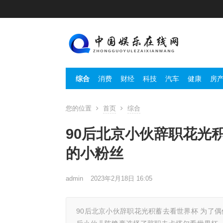
综合
消费
财经
科技
汽车
健康
房
您的位置
首页
综合
90后北京小伙辞职花光
的小粉丝
admin
2023年2月18日 16:05
90后北京小伙辞职花光积蓄去看世界杯 为了偶