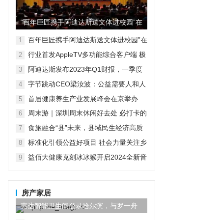
“百年巨匠携手阿迪达斯送文体进校园”在
京启动
百年巨匠携手阿迪达斯送文体进校园”在
1
京启动
行业首发AppleTV多功能综合客户端 极
2
空间私有云打造完美影音库
阿迪达斯发布2023年Q1财报，一季度
3
大中华区业绩好于预期
字节跳动CEO梁汝波：公益需要人和人
4
之间的善意
首届健康养生产业发展峰会在京举办
5
周末游｜深圳周末休闲好去处 必打卡的
6
绿色商城一领展中心城
食旅融合“县”未来，县域民生经济高质
7
量发展路径
标准化引领公益好项目 社会力量关注乡
8
村紧急救援与救护
益佰大健康克刻冰冰猴开启2024全新音
9
乐营销年
房产家居
惠达智能卫生间登录哈尔滨，与罗一舟