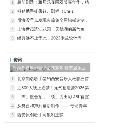
上演冬日公益奇遇
超前剧透！雅居乐花园双节嘉年华，精
1
彩抢先预鉴！
科勒携手杨采钰、邵程（Chris
2
Shao）：跨界共创生活方式的“大胆表
后悔没早点发现火箭兔全屋铝板定制，
3
达”
家瞬间高级了
上海世茂滨江花园，天鹅湖的新气象
4
经典远不止于此，2023米兰设计周
5
D&G杜嘉班纳演绎全新家居主题
资讯
乐垚鑫嘉年华会议圆满落幕 暨安居乐业
成功挂牌
北京知名歌手签约西安音乐人杜鹏三首
1
原创歌曲
近300人线上逐梦！元气创造营2026第
2
一季收官 全国前十封闭式线下决赛结果
「声」度合拍，「钦」力出彩 JBL官宣
3
揭晓
王楚钦出任耳机大中华区代言人
从舞台和声到幕后制作 —— 专访青年
4
音乐制作人陈亦明
西安原创歌手司银利王静
5